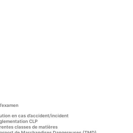
 l’examen
ution en cas d’accident/incident
 règlementation CLP
férentes classes de matières
ransport de Marchandises Dangereuses (TMD)