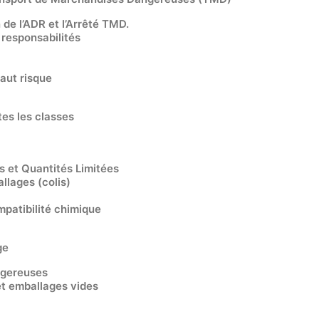
 de l’ADR et l’Arrêté TMD.
 responsabilités
haut risque
tes les classes
 et Quantités Limitées
llages (colis)
mpatibilité chimique
ge
ngereuses
 et emballages vides