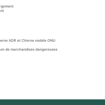
argement
ent
citerne ADR et Citerne mobile ONU
ration de marchandises dangereuses