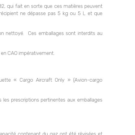
2, qui fait en sorte que ces matières peuvent
t récipient ne dépasse pas 5 kg ou 5 L et que
non nettoyé. Ces emballages sont interdits au
ier en CAO impérativement.
quette « Cargo Aircraft Only » (Avion-cargo
s les prescriptions pertinentes aux emballages
 capacité contenant du gaz ont été révisées et