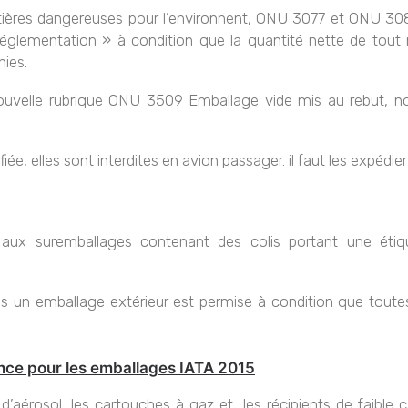
matières dangereuses pour l’environnent, ONU 3077 et ONU 308
Réglementation » à condition que la quantité nette de tou
nies.
 nouvelle rubrique ONU 3509 Emballage vide mis au rebut, 
ée, elles sont interdites en avion passager. il faut les expéd
nt aux suremballages contenant des colis portant une éti
ns un emballage extérieur est permise à condition que toute
ance pour les emballages IATA 2015
d’aérosol, les cartouches à gaz et les récipients de faible